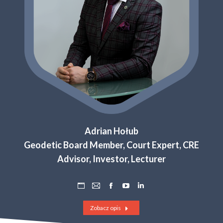
Adrian Hołub
Geodetic Board Member, Court Expert, CRE
Advisor, Investor, Lecturer
Osobisty
Adres
Facebook
YouTube
Linkedin
blog
e-
Zobacz opis
/
mail