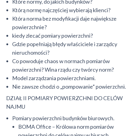
Które normy, do jakich budynków?
Którą normę najczęściej wybierają klienci?
Która norma bez modyfikacji daje największe
powierzchnie?
kiedy zlecać pomiary powierzchni?
Gdzie popełniają błędy właściciele i zarządcy
nieruchomości?
Co powoduje chaos w normach pomiarów
powierzchni? Wina rządu czy twórcy norm?
Model zarządzania powierzchniami.
Nie zawsze chodzi o „pompowanie” powierzchni.
DZIAŁ II POMIARY POWIERZCHNI DO CELÓW
NAJMU
Pomiary powierzchni budynków biurowych.
BOMA Office – Królowa norm pomiarów
powierzchni do celów najmu w biurach