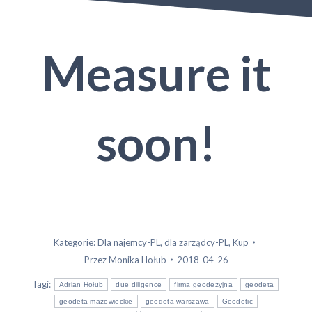
strona
internetowa
Measure it
soon!
Kategorie:
Dla najemcy-PL
,
dla zarządcy-PL
,
Kup
Przez
Monika Hołub
2018-04-26
Tagi:
Adrian Hołub
due diligence
firma geodezyjna
geodeta
geodeta mazowieckie
geodeta warszawa
Geodetic