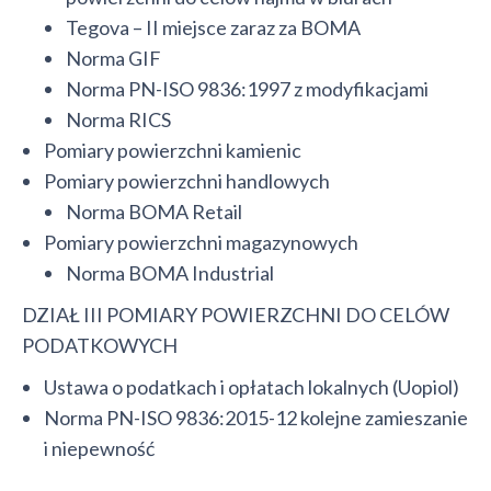
Tegova – II miejsce zaraz za BOMA
Norma GIF
Norma PN-ISO 9836:1997 z modyfikacjami
Norma RICS
Pomiary powierzchni kamienic
Pomiary powierzchni handlowych
Norma BOMA Retail
Pomiary powierzchni magazynowych
Norma BOMA Industrial
DZIAŁ III POMIARY POWIERZCHNI DO CELÓW
PODATKOWYCH
Ustawa o podatkach i opłatach lokalnych (Uopiol)
Norma PN-ISO 9836:2015-12 kolejne zamieszanie
i niepewność