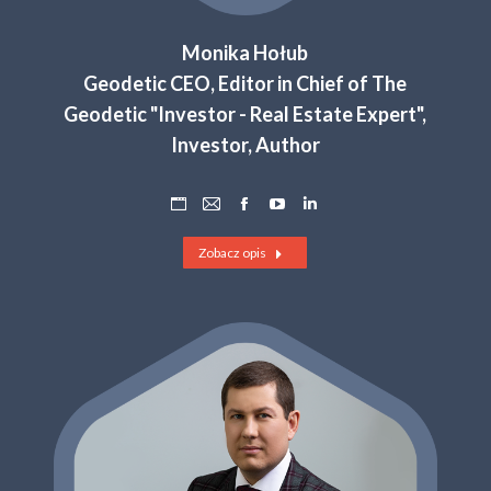
Monika Hołub
Geodetic CEO, Editor in Chief of The
Geodetic "Investor - Real Estate Expert",
Investor, Author
Osobisty
Adres
Facebook
YouTube
Linkedin
blog
e-
Zobacz opis
/
mail
strona
internetowa