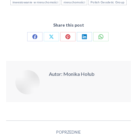
inwestowanie w nieruchomości
nieruchomości
Polish Geodetic Group
Share this post
Share
Share
Share
Share
Share
on
on
on
on
on
Facebook
X
Pinterest
LinkedIn
WhatsApp
Autor:
Monika Hołub
Nawigacja
POPRZEDNIE