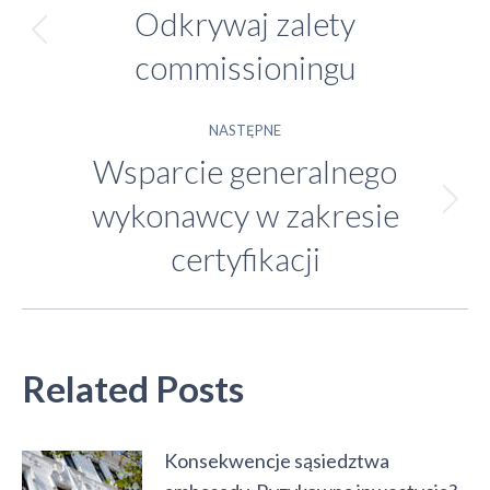
Odkrywaj zalety
wpisów
Poprzedni
commissioningu
wpis:
NASTĘPNE
Wsparcie generalnego
wykonawcy w zakresie
Następny
wpis:
certyfikacji
Related Posts
Konsekwencje sąsiedztwa