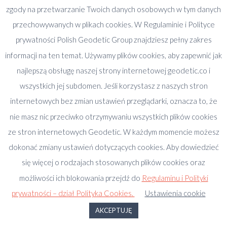
otworzy
otworzy
otworzy
zgody na przetwarzanie Twoich danych osobowych w tym danych
Publikacje
się
się
się
przechowywanych w plikach cookies. W Regulaminie i Polityce
w
w
w
Vademecum Inwestora – Due diligence nieruchomości –
prywatności Polish Geodetic Group znajdziesz pełny zakres
nowym
nowym
nowym
70 elementów do sprawdzenia przed zakupem
informacji na ten temat. Używamy plików cookies, aby zapewnić jak
oknie
oknie
oknie
nieruchomości.
najlepszą obsługę naszej strony internetowej geodetic.co i
2020-11-18
wszystkich jej subdomen. Jeśli korzystasz z naszych stron
internetowych bez zmian ustawień przeglądarki, oznacza to, że
Ekspertyza deweloperska – Jak zwiększać powierzchnie
sprzedawanych lokali mieszkalnych, biurowych i
nie masz nic przeciwko otrzymywaniu wszystkich plików cookies
handlowych?
ze stron internetowych Geodetic. W każdym momencie możesz
2020-10-04
dokonać zmiany ustawień dotyczących cookies. Aby dowiedzieć
się więcej o rodzajach stosowanych plików cookies oraz
E-book Podział lokalu mieszkalnego na odrębne lokale.
możliwości ich blokowania przejdź do
Regulaminu i Polityki
Przewodnik krok po kroku
prywatności – dział Polityka Cookies.
Ustawienia cookie
2018-08-07
AKCEPTUJĘ
Roczniki INVESTOR REE