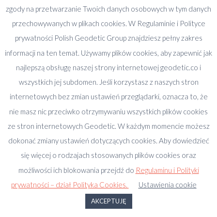
poprawnie wymierzona. Najczęściej wielkość
zgody na przetwarzanie Twoich danych osobowych w tym danych
powierzchni widniejącą w umowie najmu podaje
przechowywanych w plikach cookies. W Regulaminie i Polityce
architekt, który rysuje plany aranżacji. Dopiero po
prywatności Polish Geodetic Group znajdziesz pełny zakres
wykonaniu nowego podziału biura dla najemcy,
informacji na ten temat. Używamy plików cookies, aby zapewnić jak
wykonuje się pomiar z natury przeprowadzany przez
najlepszą obsługę naszej strony internetowej geodetic.co i
geodetę. I to jest moment, w którym pojawia się
wszystkich jej subdomen. Jeśli korzystasz z naszych stron
konfrontacja pomiędzy wynajmującym a najemcą,
internetowych bez zmian ustawień przeglądarki, oznacza to, że
jeśli owe pomiary się różnią. Wiele razy w swojej
nie masz nic przeciwko otrzymywaniu wszystkich plików cookies
pracy miałam okazję prowadzić negocjacje, w trakcie
ze stron internetowych Geodetic. W każdym momencie możesz
których strony spierały się o wielkość powierzchni
najmu i mam świadomość jak trudno jest rozwiązać
dokonać zmiany ustawień dotyczących cookies. Aby dowiedzieć
tego rodzaju problem, kiedy umowa jest już
się więcej o rodzajach stosowanych plików cookies oraz
podpisana a budżety pozamykane po obu stronach. Z
możliwości ich blokowania przejdź do
Regulaminu i Polityki
tego właśnie powodu w umowach najmu stosuje się
prywatności – dział Polityka Cookies.
Ustawienia cookie
zapisy traktujące o tym, że strony dopuszczają błąd
AKCEPTUJĘ
w pomiarach do określonego procentu wielkości