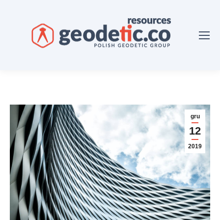
gru
12
2019