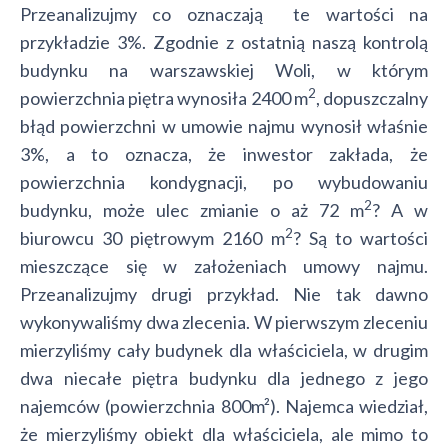
Przeanalizujmy co oznaczają te wartości na
przykładzie 3%. Zgodnie z ostatnią naszą kontrolą
budynku na warszawskiej Woli, w którym
2
powierzchnia piętra wynosiła 2400 m
, dopuszczalny
błąd powierzchni w umowie najmu wynosił właśnie
3%, a to oznacza, że inwestor zakłada, że
powierzchnia kondygnacji, po wybudowaniu
2
budynku, może ulec zmianie o aż 72 m
? A w
2
biurowcu 30 piętrowym 2160 m
? Są to wartości
mieszczące się w założeniach umowy najmu.
Przeanalizujmy drugi przykład. Nie tak dawno
wykonywaliśmy dwa zlecenia. W pierwszym zleceniu
mierzyliśmy cały budynek dla właściciela, w drugim
dwa niecałe piętra budynku dla jednego z jego
najemców (powierzchnia 800m²). Najemca wiedział,
że mierzyliśmy obiekt dla właściciela, ale mimo to