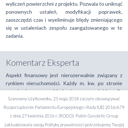
wyliczeń powierzchni z projektu. Pozwala to uniknąć
ponownych ustaleń, modyfikacji poprawek,
zaoszczędzi czas i wyeliminuje błędy zmieniającego
się w ustaleniach zespołu zaangażowanego w te
zadania.
Komentarz Eksperta
Aspekt finansowy jest nierozerwalnie związany z
rynkiem nieruchomości. Każdy m. kw. po stronie
wynajmującego przekłada się na przychód a dla
Szanowny Użytkowniku, 25 maja 2018 zaczęło obowiązywać
najemcy stanowi z kolei wydatek. Aby współpraca
pomiędzy stornami układała się pomyślnie, obie
Rozporządzenie Parlamentu Europejskiego i Rady (UE) 2016/679
strony muszą mieć pewność, że powierzchnia, za
z dnia 27 kwietnia 2016 r. (RODO). Polish Geodetic Group
która płacą lub na której zarabiają, została
zaktualizowała swoją Politykę prywatności i potrzebujemy Twojej