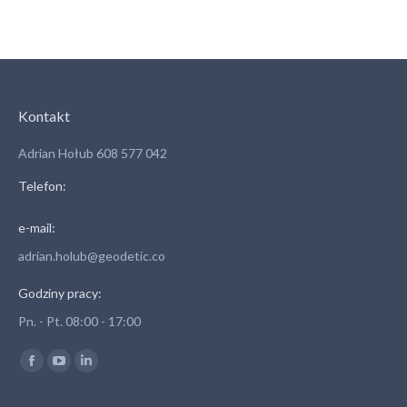
Kontakt
Adrian Hołub 608 577 042
Telefon:
e-mail:
adrian.holub@geodetic.co
Godziny pracy:
Pn. - Pt. 08:00 - 17:00
Znajdź nas na:
Facebook
YouTube
Linkedin
otworzy
otworzy
otworzy