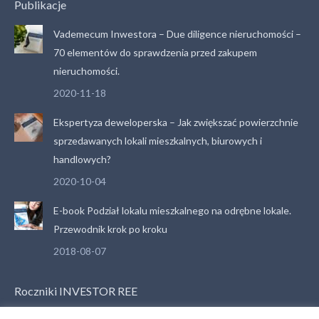
Publikacje
się
się
się
w
w
w
Vademecum Inwestora – Due diligence nieruchomości –
nowym
nowym
nowym
70 elementów do sprawdzenia przed zakupem
oknie
oknie
oknie
nieruchomości.
2020-11-18
Ekspertyza deweloperska – Jak zwiększać powierzchnie
sprzedawanych lokali mieszkalnych, biurowych i
handlowych?
2020-10-04
E-book Podział lokalu mieszkalnego na odrębne lokale.
Przewodnik krok po kroku
2018-08-07
Roczniki INVESTOR REE