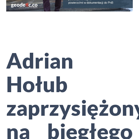
Adrian
Hołub
zaprzysiężon
na biegłego