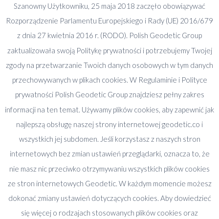
Rocznik Geodetic INVESTOR REE [4] 2020
Szanowny Użytkowniku, 25 maja 2018 zaczęło obowiązywać
2020-10-05
Rozporządzenie Parlamentu Europejskiego i Rady (UE) 2016/679
z dnia 27 kwietnia 2016 r. (RODO). Polish Geodetic Group
Rocznik Geodetic [3] 2019 „Investor – Real Estate
Expert”
zaktualizowała swoją Politykę prywatności i potrzebujemy Twojej
2019-07-14
zgody na przetwarzanie Twoich danych osobowych w tym danych
przechowywanych w plikach cookies. W Regulaminie i Polityce
Rocznik Geodetic [2] 2018
prywatności Polish Geodetic Group znajdziesz pełny zakres
2018-08-07
informacji na ten temat. Używamy plików cookies, aby zapewnić jak
Rocznik Geodetic [1] 2017
najlepszą obsługę naszej strony internetowej geodetic.co i
2017-10-26
wszystkich jej subdomen. Jeśli korzystasz z naszych stron
internetowych bez zmian ustawień przeglądarki, oznacza to, że
nie masz nic przeciwko otrzymywaniu wszystkich plików cookies
ze stron internetowych Geodetic. W każdym momencie możesz
dokonać zmiany ustawień dotyczących cookies. Aby dowiedzieć
się więcej o rodzajach stosowanych plików cookies oraz