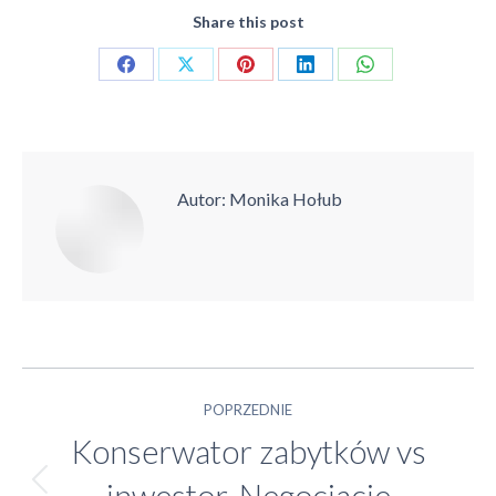
Share this post
Share
Share
Share
Share
Share
on
on
on
on
on
Facebook
X
Pinterest
LinkedIn
WhatsApp
Autor:
Monika Hołub
Nawigacja
POPRZEDNIE
Konserwator zabytków vs
wpisów
inwestor. Negocjacje
Poprzedni