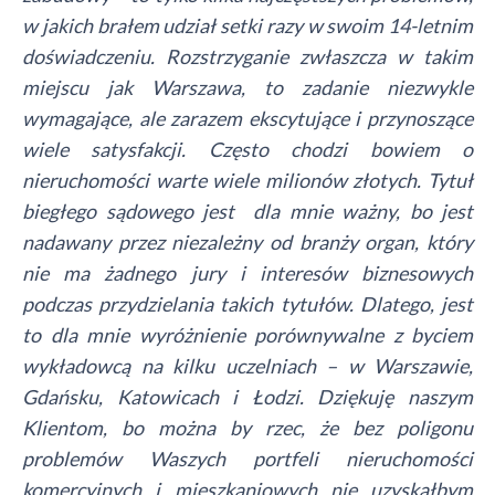
w jakich brałem udział setki razy w swoim 14-letnim
doświadczeniu. Rozstrzyganie zwłaszcza w takim
miejscu jak Warszawa, to zadanie niezwykle
wymagające, ale zarazem ekscytujące i przynoszące
wiele satysfakcji. Często chodzi bowiem o
nieruchomości warte wiele milionów złotych. Tytuł
biegłego sądowego jest
dla mnie
ważny, bo jest
nadawany przez niezależny od branży organ, który
nie ma żadnego jury i interesów biznesowych
podczas przydzielania takich tytułów. Dlatego, jest
to dla mnie wyróżnienie porównywalne z byciem
wykładowcą na kilku uczelniach – w Warszawie,
Gdańsku, Katowicach i Łodzi. Dziękuję naszym
Klientom, bo można by rzec, że bez poligonu
problemów Waszych portfeli nieruchomości
komercyjnych i mieszkaniowych nie uzyskałbym