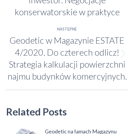
wpis:
konserwatorskie w praktyce
NASTĘPNE
Geodetic w Magazynie ESTATE
4/2020. Do czterech odlicz!
Następny
Strategia kalkulacji powierzchni
wpis:
najmu budynków komercyjnych.
Related Posts
Geodetic na łamach Magazynu